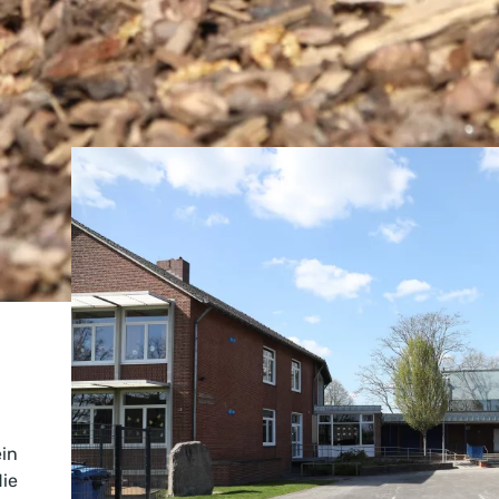
etreuung ist die Diakonie WesT e
r
ein
die