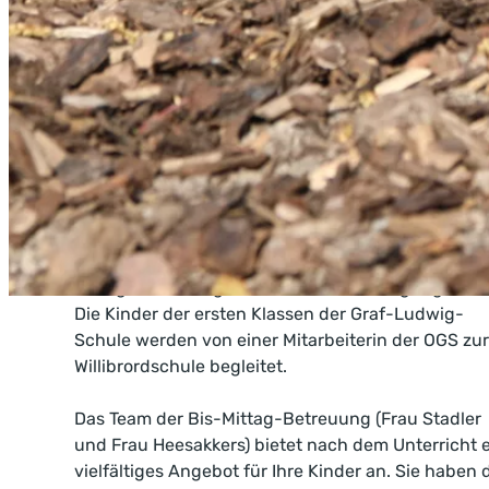
Der Träger der Bis-Mittag-B
Die BMB ist ein Angebot für Eltern, die eine
verlässliche Betreuung für ihr Kind bis 13:15 Uh
benötigen.
Im Gebäude der Willibrordschule stehen der Bis-
Mittag-Betreuung drei Räume zur Verfügung.
Die Kinder der ersten Klassen der Graf-Ludwig-
Schule werden von einer Mitarbeiterin der OGS zur
Willibrordschule begleitet.
Das Team der Bis-Mittag-Betreuung (Frau Stadler
und Frau Heesakkers) bietet nach dem Unterricht 
vielfältiges Angebot für Ihre Kinder an. Sie haben 