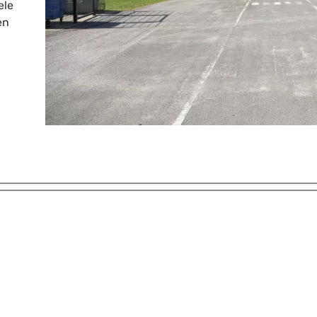
ele
en